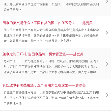
注。那么女真丝围巾也是市场的的一个选择。什么样的女真丝围巾会受到
公众的喜爱？
围巾的英文是什么？不同种类的围巾如何区分？——越缇美
围巾的拼音是什么？有些人无法区分围巾是前鼻音还是后鼻音！小遍搜索
验证后得到的结果是，围巾的拼音是-wei jin！围巾是前鼻音，而不是后鼻
音，如果是后鼻音，几十个字，也就是另一个意思！
丝巾定制工厂-打造围巾品牌，男女皆适宜——越缇美
每到节假日日，公司都是会为职工订制一些礼品，那麼你要过用什么吗？
丝巾订制生产厂家强烈推荐丝巾订制。原因是什么？大家继续看！ 你也
许要说真丝丝巾并不是女士用品吗？大家公司有男有女。男人怎么用丝
巾？实际上男生还可以用围巾和丝巾，这对咱们而言并很多见。做为丝巾
的定做生产厂家，大家不但做绸缎，想对你说的是羊绒衫或是仿羊绒。这
真丝丝巾有哪些用法，丝巾使用大全在这里——越缇美
类原材料男孩和女孩都合适，这2种原材料在主题活动选用的比较多！因
真丝丝巾有哪些使用方法，小编在以前的内容中也是提到过真丝丝巾的用
而也不要担忧不适合的问题，那么我为什么要强烈推荐围巾呢？由于我们
法，不过小伙伴们说感觉还不尽兴，那么小编就在给大家分享一下真丝丝
可以在上面印上自身的LOGO，订制大家的腾图，或是一些信息内容，既
巾的其他用法！
便捷又好用。围