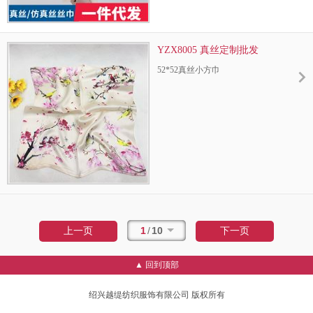
YZX8005 真丝定制批发
52*52真丝小方巾
1
/
10
上一页
下一页
▲ 回到顶部
绍兴越缇纺织服饰有限公司 版权所有