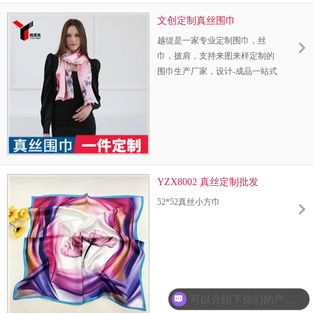
文创定制真丝围巾
越缇是一家专业定制围巾，丝
巾，披肩，支持来图来样定制的
围巾生产厂家，设计-成品一站式
定制。采用古法纯手工工艺技
术，3D数码喷绘技术，108道工
艺制作，高端环保染料，
2000+的款式选择，让您省心，
省钱！
YZX8002 真丝定制批发
52*52真丝小方巾
可以介绍下你们的产品么？