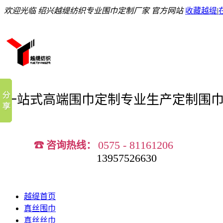
欢迎光临 绍兴越缇纺织专业围巾定制厂家 官方网站
收藏越缇
|
一站式高端围巾定制
专业生产定制围
0575 - 81161206
☎ 咨询热线：
13957526630
越缇首页
真丝围巾
真丝丝巾