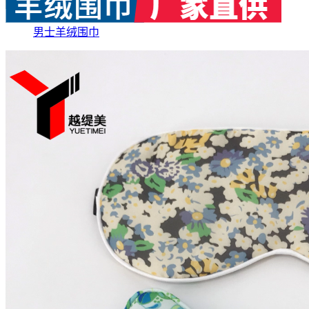
男士羊绒围巾