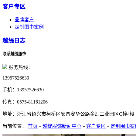
客户专区
品牌客户
定制围巾案例
越缇日志
联系越缇服饰
服务热线：
13957526630
手机：
13957526630
传真：
0575-81161206
地址：
浙江省绍兴市柯桥区安昌安华公路金灿工业园区C幢4楼
当前位置：
首页
»
越缇服饰新闻中心
»
客户专区
»
定制围巾案