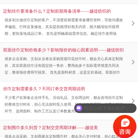
可从面料储备、工艺实力、订单灵活度、品控服务几个维度考量。优质厂
家拥有齐全面料库，全真丝、丝毛混纺、仿真丝、缎面等材质均可任选，
定制丝巾要准备什么？定制前期筹备清单——越缇纺织的
同时掌握单面、双面数码印花、手工卷边、刺绣提花等多种工艺，既能承
很多初次做丝巾定制的客户，不清楚前期需要准备哪些资料，导致沟通效
接少量打样试单，也可稳定交付大批量年会、节庆礼品订单。完整质检流
率偏低、打样反复修改。其实提前梳理好相关内容，能大幅缩短对接周
程、透明报价、专人跟进订单进
期，更快落地成品订单。 首先是明确基础需求信息。确定丝巾使用场
景，比如企业年会伴手礼、展会礼品、文创周边、门店配饰等，不同场景
对应合适的尺寸、面料与风格。同时敲定数量，区分是少量打样还是大批
双面丝巾定制价格多少？影响报价的核心因素说明——越缇纺织
量订货，厂家可以根据订单体量给出对应的生产方案与报价。面料也要提
很多企业采购、文创从业者在采购双面印花丝巾时，都会关心具体定制报
前选定，仿真丝、全真丝、丝毛混纺、缎面等材质手感、成本各不相同，
价，其实双面丝巾没有固定统一售价，费用由多个实际需求维度共同决
可提前确认偏好。 其次是
定，整体报价透明可核算。 首先是面料材质，这是定价基础。双面丝巾
常用面料包含仿真丝、高姆米数桑蚕丝、丝毛混纺等不同品类，不同原料
的原料成本差异较大，轻奢礼品常用的全真丝面料，整体单价会高于仿真
丝巾定制需要多久？不同订单交货周期说明
丝基础面料，客户可根据预算与使用场景灵活挑选。其次为双面特殊工
不少客户在筹备企业伴手礼、活动礼品、文创周边时，都会咨询丝巾定制
艺，双面异色印花、双面不同图案打印本身工艺复杂度高于单面丝巾，手
的整体交付时长，担心无法按时投入使用。丝巾的交货周期，主要由打样
工卷边、精密锁边、色牢度加固处
可以介绍下你们的产品么？
环节、选用面料、制作工艺以及订单数量共同决定。 常规合作流程里，
双方敲定图案设计、色彩色号、卷边工艺与面料材质后，打样周期大概在
3 至 5 个工作日，待客户确认样品效果合格，才会正式安排大货投产。普
定制围巾多久到货？定制交货周期详解——越缇美
通数码印花、简单锁边工艺的中小批量订单，生产周期多在 10 到 15 个工
很多企业采购、文创商家在定制围巾时，都会关心交付时效，担心耽误活