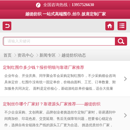
全国咨询热线：
13957526630
越缇纺织 一站式高端围巾.丝巾.披肩定制厂家
首页
资讯中心
新闻专区
越缇纺织动态
定制红围巾多少钱？报价明细与靠谱厂家推荐
企业年会、开业庆典、同学聚会常会采购定制红围巾，不少采购都会咨询
具体定价，红围巾没有统一固定单价，价格由面料、工艺、订单数量、附
加服务共同决定。 面料是定价核心，基础涤纶款单价偏低，适合大批量
平价活动使用；仿羊绒面料手感柔和，显色均匀，是年会礼品主流选择；
羊毛、丝毛混纺面料质感更细腻，适合高端商务伴手礼，单价会相应上
定制丝巾哪个厂家好？靠谱源头厂家推荐——越缇纺织
浮。定制工艺也会影响成本，简单丝网印 LOGO 性价比高，立体刺绣、
不少企业采购、文创商家、品牌创业者挑选丝巾定制厂家时，容易遇到中
大面积数码印花工序更复杂，收费略高，流苏、加宽加长等特殊尺寸也会
间商加价、印花色差、交货延期、售后无保障等问题，想要省心稳定合
微调报价。 订单量
作，选择自有全链路生产线的源头工厂更为合适。 挑选优质丝巾厂家，