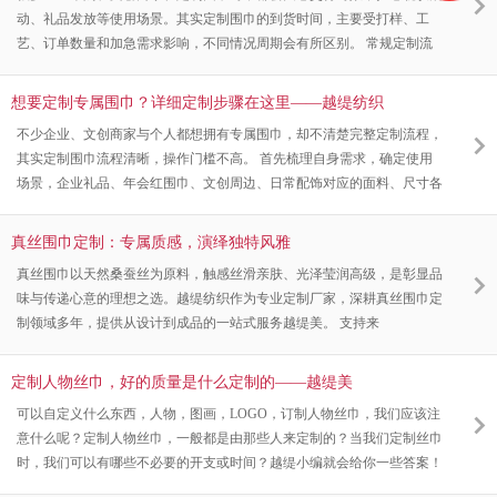
作日。如果是提花、重磅真丝、复杂手工包边这类工艺，或是大批量订
动、礼品发放等使用场景。其实定制围巾的到货时间，主要受打样、工
单，生产时
艺、订单数量和加急需求影响，不同情况周期会有所区别。 常规定制流
程中，确认设计方案、面料工艺及订单细节后，样品制作一般需要3-5个
工作日。样品确认无误进入批量生产，普通印花、简约提花款式，中小批
想要定制专属围巾？详细定制步骤在这里——越缇纺织
量订单生产周期约10-15个工作日。大批量复杂工艺、特殊材质围巾，生
不少企业、文创商家与个人都想拥有专属围巾，却不清楚完整定制流程，
产周期会适当延长，整体交付时间会根据订单体量合理调整。 针对年
其实定制围巾流程清晰，操作门槛不高。 首先梳理自身需求，确定使用
会、节庆等紧急需求
场景，企业礼品、年会红围巾、文创周边、日常配饰对应的面料、尺寸各
有区别。面料可选真丝、仿真丝、仿羊绒、羊毛混纺等，按需挑选适配材
质。其次准备设计素材，可提供品牌 LOGO、原创图案、手绘稿，无现
真丝围巾定制：专属质感，演绎独特风雅
成图案也能对接设计团队出方案，数码印花、提花、丝网印等多种工艺可
真丝围巾以天然桑蚕丝为原料，触感丝滑亲肤、光泽莹润高级，是彰显品
自由搭配。 沟通确认细节后可安排打样，核对面料手感、色彩还原、包
味与传递心意的理想之选。越缇纺织作为专业定制厂家，深耕真丝围巾定
边做工，确认样品无
制领域多年，提供从设计到成品的一站式服务越缇美。 支持来
定制人物丝巾，好的质量是什么定制的——越缇美
可以自定义什么东西，人物，图画，LOGO，订制人物丝巾，我们应该注
意什么呢？定制人物丝巾，一般都是由那些人来定制的？当我们定制丝巾
时，我们可以有哪些不必要的开支或时间？越缇小编就会给你一些答案！
定制人物丝巾，一般说来，定制人物丝巾的纪念意义较多，因此，定制人