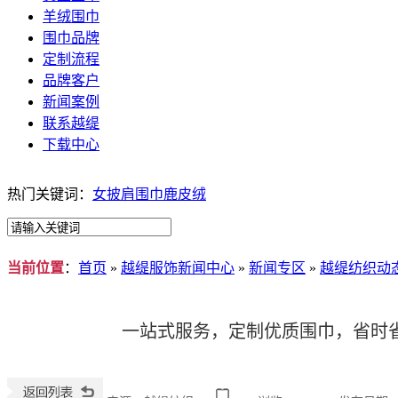
羊绒围巾
围巾品牌
定制流程
品牌客户
新闻案例
联系越缇
下载中心
热门关键词：
女披肩围巾鹿皮绒
当前位置
：
首页
»
越缇服饰新闻中心
»
新闻专区
»
越缇纺织动
一站式服务，定制优质围巾，省时