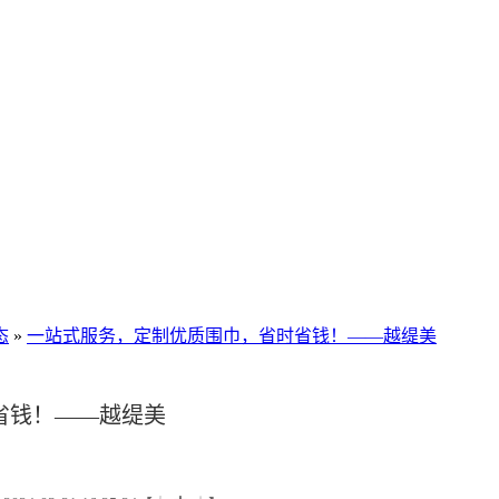
态
»
一站式服务，定制优质围巾，省时省钱！——越缇美
省钱！——越缇美