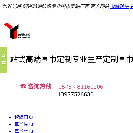
欢迎光临 绍兴越缇纺织专业围巾定制厂家 官方网站
收藏越缇
|
一站式高端围巾定制
专业生产定制围
0575 - 81161206
☎ 咨询热线：
13957526630
越缇首页
真丝围巾
真丝丝巾