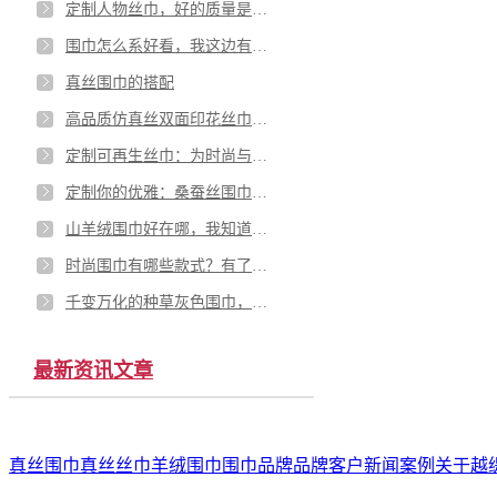
定制人物丝巾，好的质量是什么定制的——越缇美
围巾怎么系好看，我这边有三种方法——越缇美
真丝围巾的搭配
高品质仿真丝双面印花丝巾厂家，提升你的时尚品位！——越缇美
定制可再生丝巾：为时尚与环保注入新活力-越缇美
定制你的优雅：桑蚕丝围巾的奢华之选——越缇美
山羊绒围巾好在哪，我知道这几点——越缇美
时尚围巾有哪些款式？有了这几款你气场全开！——越缇美。
千变万化的种草灰色围巾，让你在围巾厂家批发中沉迷【越缇美】
最新资讯文章
真丝围巾
真丝丝巾
羊绒围巾
围巾品牌
品牌客户
新闻案例
关于越