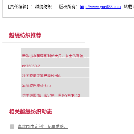
【责任编辑】：
越缇纺织
版权所有：
http://www.yueti88.com
转载
越缇纺织推荐
新款出水芙蓉系列超大尺寸女士仿真丝围巾黄色
pb76060-2
秋冬款渐变紫巴厘纱围巾
凉席款巴厘纱围巾
仿羊绒围巾厂家定制—黑色YFYR-13
相关越缇纺织动态
真丝围巾定制：专属质感，演绎独特风雅