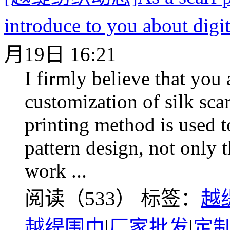
introduce to you about digit
月19日 16:21
I firmly believe that you a
customization of silk scar
printing method is used 
pattern design, not only t
work ...
阅读（533）
标签：
越
越缇围巾
|
厂家批发
|
定