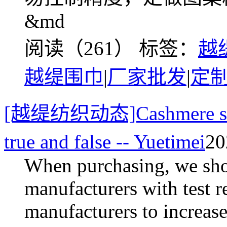
&md
阅读（261）
标签：
越
越缇围巾
|
厂家批发
|
定
[越缇纺织动态]Cashmere solid 
true and false -- Yuetimei
2
When purchasing, we shou
manufacturers with test r
manufacturers to increas