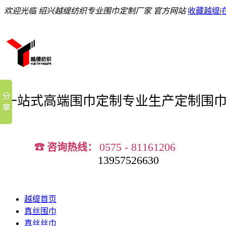
欢迎光临 绍兴越缇纺织专业围巾定制厂家 官方网站
收藏越缇
|
一站式高端围巾定制
专业生产定制围
0575 - 81161206
☎ 咨询热线：
13957526630
越缇首页
真丝围巾
真丝丝巾