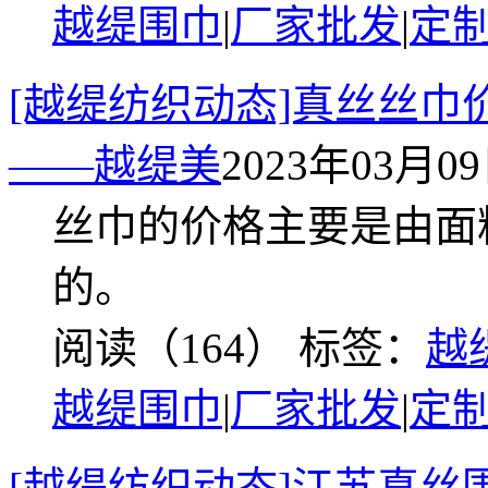
越缇围巾
|
厂家批发
|
定
[越缇纺织动态]真丝丝
——越缇美
2023年03月09日
丝巾的价格主要是由面
的。
阅读（164）
标签：
越
越缇围巾
|
厂家批发
|
定
[越缇纺织动态]江苏真