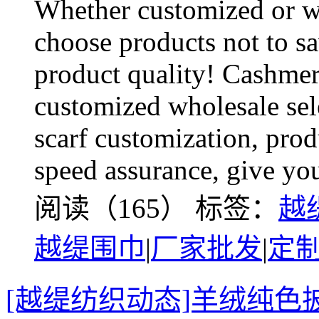
Whether customized or wh
choose products not to sa
product quality! Cashmere
customized wholesale sele
scarf customization, prod
speed assurance, give yo
阅读（165）
标签：
越
越缇围巾
|
厂家批发
|
定
[越缇纺织动态]羊绒纯