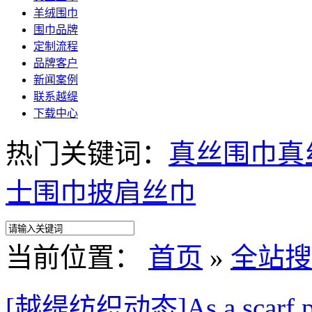
羊绒围巾
围巾品牌
定制流程
品牌客户
新闻案例
联系越缇
下载中心
热门关键词：
真丝围巾
真
士围巾
披肩
丝巾
当前位置：
首页
»
全站搜
[越缇纺织动态]As a scarf prin