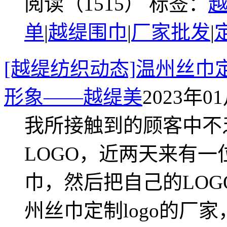
阅读（1515）
标签：
单
|
越缇围巾
|
厂家批发
|
[越缇纺织动态]温州丝巾
形象——越缇美
2023年01
我所接触到的顾客中不
LOGO，近两天来有
巾，然后把自己的LO
州丝巾定制logo的厂