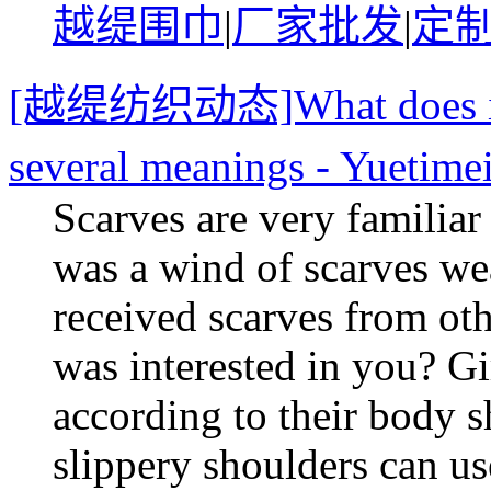
越缇围巾
|
厂家批发
|
定
[越缇纺织动态]What does it me
several meanings - Yuetime
Scarves are very familiar
was a wind of scarves we
received scarves from ot
was interested in you? Gi
according to their body 
slippery shoulders can u