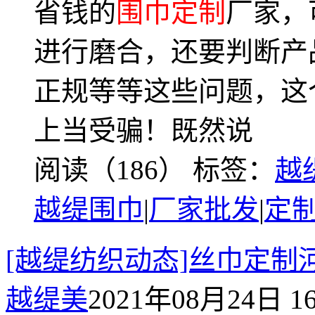
省钱的
围巾定制
厂家，
进行磨合，还要判断产
正规等等这些问题，这
上当受骗！既然说
阅读（186）
标签：
越
越缇围巾
|
厂家批发
|
定
[越缇纺织动态]丝巾定
越缇美
2021年08月24日 16