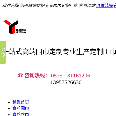
欢迎光临 绍兴越缇纺织专业围巾定制厂家 官方网站
收藏越缇
|
一站式高端围巾定制
专业生产定制围
0575 - 81161206
☎ 咨询热线：
13957526630
越缇首页
真丝围巾
真丝丝巾