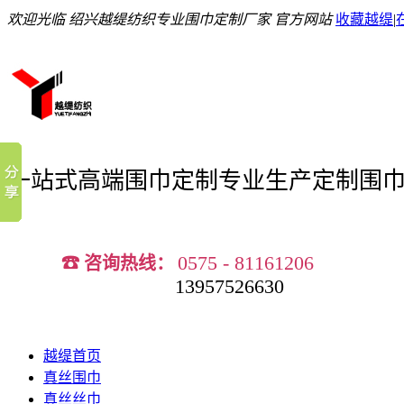
欢迎光临 绍兴越缇纺织专业围巾定制厂家 官方网站
收藏越缇
|
一站式高端围巾定制
专业生产定制围
0575 - 81161206
☎ 咨询热线：
13957526630
越缇首页
真丝围巾
真丝丝巾