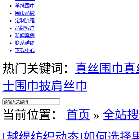
羊绒围巾
围巾品牌
定制流程
品牌客户
新闻案例
联系越缇
下载中心
热门关键词：
真丝围巾
真
士围巾
披肩
丝巾
当前位置：
首页
»
全站搜
[越缇纺织动态]如何选