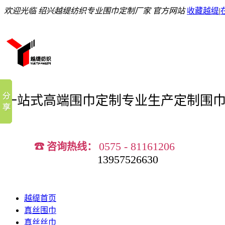
欢迎光临 绍兴越缇纺织专业围巾定制厂家 官方网站
收藏越缇
|
一站式高端围巾定制
专业生产定制围
0575 - 81161206
☎ 咨询热线：
13957526630
越缇首页
真丝围巾
真丝丝巾