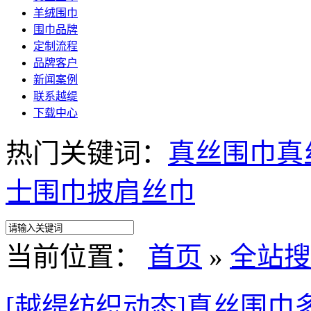
羊绒围巾
围巾品牌
定制流程
品牌客户
新闻案例
联系越缇
下载中心
热门关键词：
真丝围巾
真
士围巾
披肩
丝巾
当前位置：
首页
»
全站搜
[越缇纺织动态]真丝围